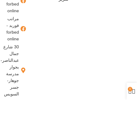
forbed
online
مراتب
فوربد -
forbed
online
30 شارع
جمال
عبدالناصر-
بجوار
مدرسة
جوهار-
جسر
0
السويس
حقوق النشر محفوظة © تصميم وتطوير
شركة إنجاز ميديا