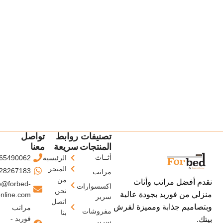
تصنيفات
روابط
تواصل
المنتجات
سريعة
معنا
أثــاث
الرئيسية
65490062
المتجر
28267183
مراتب
من
نقدم أفضل مراتب وأثاث
o@forbed-
اكسسوارات
نحن
منزلي من فوربد بجودة عالية
nline.com
سرير
اتصل
وبتصاميم جذابة ومميزة لفرش
مراتب
مفروشات
بنا
فوربد -
بيتك.
سرير