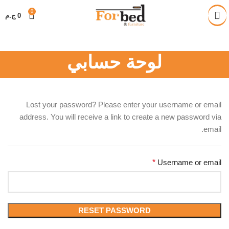
خصم 28% على جميع المنتجات
0
0
ج.م
لوحة حسابي
Lost your password? Please enter your username or email
address. You will receive a link to create a new password via
email.
*
Username or email
RESET PASSWORD