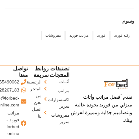
وسوم
ركنة فوربد
فوربد
مراتب فوربد
مفروشات
تصنيفات
روابط
تواصل
المنتجات
سريعة
معنا
أثــاث
الرئيسية
65490062
المتجر
28267183
مراتب
من
نقدم أفضل مراتب وأثاث
o@forbed-
اكسسوارات
نحن
منزلي من فوربد بجودة عالية
nline.com
سرير
اتصل
وبتصاميم جذابة ومميزة لفرش
مراتب
مفروشات
بنا
فوربد -
بيتك.
سرير
forbed
online