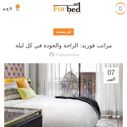
خصم 28% على جميع المنتجات
0
0
ج.م
غير مصنف
مراتب فوربد: الراحة والجودة في كل ليلة
Forbedonline
07
أكتوبر