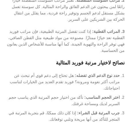
2. مراتب السوست المنفصلة:
تعتبر مراتب السوست المنفصلة خيارًا
رائعًا لمن يبحثون عن الدعم الفائق والراحة المثالية. كل سوستة تعمل
بشكل مستقل لدعم الجسم وتوفير راحة فردية، مما يقلل من انتقال
الحركة بين الشريكين على السرير.
3. المراتب القطنية:
إذا كنت تفضل المرتبة الطبيعية، فإن مراتب فوربد
القطنية تعد خيارًا ممتازًا. مصنوعة من مواد طبيعية مثل القطن الصافي،
فهي توفر الراحة والتهوية الجيدة، كما أنها مناسبة للأشخاص الذين يعانون
من الحساسية.
نصائح لاختيار مرتبة فوربد المثالية
حدد نوع الدعم الذي تفضله:
هل تحتاج إلى دعم قوي أم تبحث عن
مراتب أكثر نعومة ومرونة؟ فوربد تقدم العديد من الخيارات لتناسب
احتياجاتك.
اختر الحجم المناسب:
تأكد من اختيار حجم المرتبة الذي يناسب حجم
السرير لديك ومساحة غرفتك.
جرب المرتبة قبل الشراء:
إذا كان ذلك ممكنًا، قم بتجربة المرتبة في
المتجر للتأكد من أنها مريحة وتلبي توقعاتك.