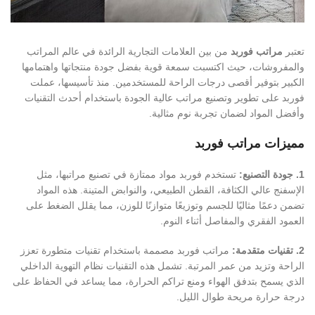
تعتبر
مراتب فوربد
من بين العلامات التجارية الرائدة في عالم المراتب
والمفروشات، حيث اكتسبت سمعة قوية بفضل جودة منتجاتها واهتمامها
الكبير بتوفير أقصى درجات الراحة للمستخدمين. منذ تأسيسها، عملت
فوربد على تطوير وتصنيع مراتب عالية الجودة باستخدام أحدث التقنيات
وأفضل المواد لضمان تجربة نوم مثالية.
مميزات مراتب فوربد
1. جودة التصنيع:
تستخدم فوربد مواد ممتازة في تصنيع مراتبها، مثل
الإسفنج عالي الكثافة، القطن الطبيعي، والنوابض المتينة. هذه المواد
تضمن دعمًا مثاليًا للجسم وتوزيعًا متوازنًا للوزن، مما يقلل الضغط على
العمود الفقري والمفاصل أثناء النوم.
2. تقنيات متقدمة:
مراتب فوربد مصممة باستخدام تقنيات متطورة تعزز
الراحة وتزيد من عمر المرتبة. تشمل هذه التقنيات نظام التهوية الداخلي
الذي يسمح بتدفق الهواء ومنع تراكم الحرارة، مما يساعد في الحفاظ على
درجة حرارة مريحة طوال الليل.