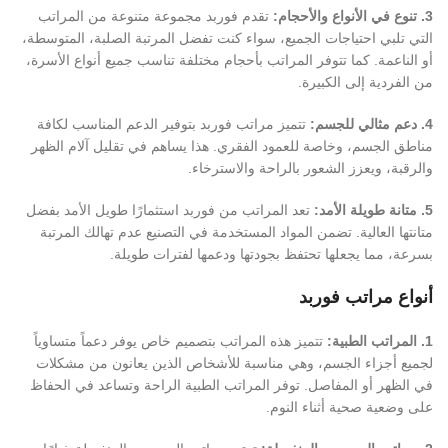
3. تنوع في الأنواع والأحجام:
تقدم فوربد مجموعة متنوعة من المراتب
التي تلبي احتياجات الجميع، سواء كنت تفضل المرتبة الصلبة، المتوسطة،
أو الناعمة. كما تتوفر المراتب بأحجام مختلفة تناسب جميع أنواع الأسرة،
من الفردية إلى الكبيرة.
4. دعم مثالي للجسم:
تتميز مراتب فوربد بتوفير الدعم المناسب لكافة
مناطق الجسم، وخاصة للعمود الفقري. هذا يساهم في تقليل آلام الظهر
والرقبة، ويعزز الشعور بالراحة والاسترخاء.
5. متانة طويلة الأمد:
تعد المراتب من فوربد استثمارًا طويل الأمد بفضل
متانتها العالية. تضمن المواد المستخدمة في التصنيع عدم تهالك المرتبة
بسرعة، مما يجعلها تحتفظ بجودتها ودعمها لفترات طويلة.
أنواع مراتب فوربد
1. المراتب الطبية:
تتميز هذه المراتب بتصميم خاص يوفر دعماً متساوياً
لجميع أجزاء الجسم، وهي مناسبة للأشخاص الذين يعانون من مشكلات
في الظهر أو المفاصل. توفر المراتب الطبية الراحة وتساعد في الحفاظ
على وضعية صحية أثناء النوم.