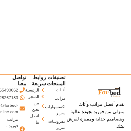
تصنيفات
روابط
تواصل
المنتجات
سريعة
معنا
أثــاث
الرئيسية
65490062
المتجر
28267183
مراتب
من
نقدم أفضل مراتب وأثاث
o@forbed-
اكسسوارات
نحن
منزلي من فوربد بجودة عالية
nline.com
سرير
اتصل
وبتصاميم جذابة ومميزة لفرش
مراتب
مفروشات
بنا
فوربد -
بيتك.
سرير