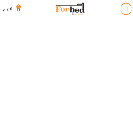
خصم 28% على جميع المنتجات
0
0
ج.م