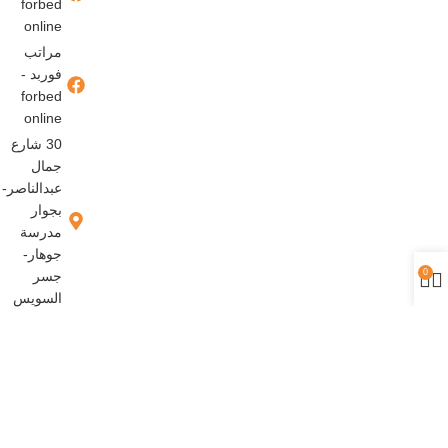
forbed
online
مراتب
فوربد -
forbed
online
30 شارع
جمال
عبدالناصر-
بجوار
مدرسة
جوهار-
0
جسر
السويس
حقوق النشر محفوظة © تصميم وتطوير
شركة إنجاز ميديا