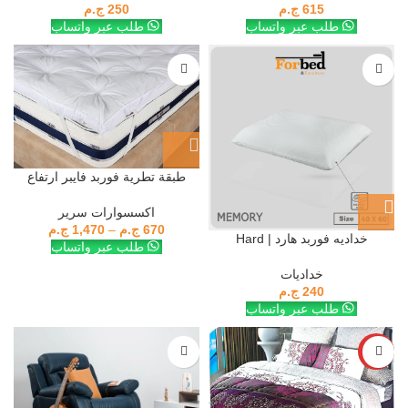
615
ج.م
250
ج.م
طلب عبر واتساب
طلب عبر واتساب
طبقة تطرية فوربد فايبر ارتفاع
٧سم باستك زوايا
اكسسوارات سرير
670
ج.م
–
1,470
ج.م
خداديه فوربد هارد | Hard
طلب عبر واتساب
خداديات
240
ج.م
طلب عبر واتساب
-15%