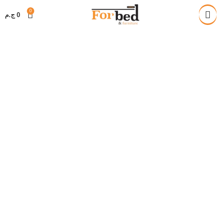
خصم 28% على جميع المنتجات
0
0
ج.م
FURNITURE COLLECTIONS 2023
The Design
Experience.
keeping the good parts
and taking out the
trash.
Buy Now