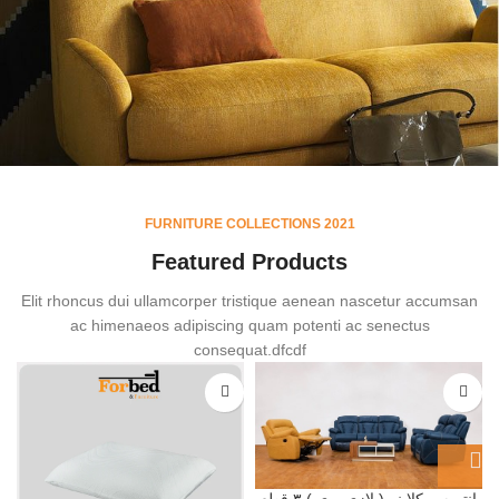
YELLOW
FURNITURE COLLECTIONS 2021
TREND
Featured Products
SOFA
Elit rhoncus dui ullamcorper tristique aenean nascetur accumsan
ac himenaeos adipiscing quam potenti ac senectus
consequat.dfcdf