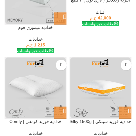
انتريه ريكلاينر ( لازي بوي ) ٣ قطع
recliner lazy boy m3
أثــاث
42,000
ج.م
طلب عبر واتساب
خدادية ميموري فوم
خداديات
1,215
ج.م
طلب عبر واتساب
خداديه فوربد سيلكي | Silky 1500g
خداديه فوربد كومفي | Comfy
خداديات
خداديات