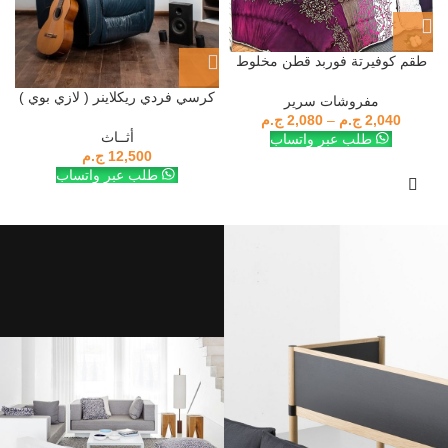
طقم كوفيرتة فوربد قطن مخلوط
مجوز
كرسي فردي ريكلاينر ( لازي بوي )
مفروشات سرير
recliner lazy boy m3
2,040
ج.م
–
2,080
ج.م
أثــاث
طلب عبر واتساب
12,500
ج.م
طلب عبر واتساب