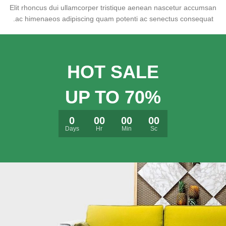
Elit rhoncus dui ullamcorper tristique aenean nascetur accumsan
ac himenaeos adipiscing quam potenti ac senectus consequat.
HOT SALE
UP TO 70%
0
00
00
00
Days
Hr
Min
Sc