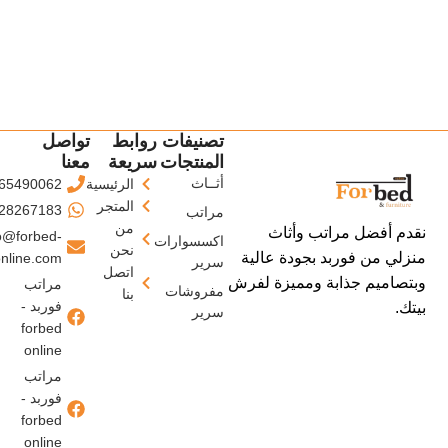
تصنيفات
روابط
تواصل
المنتجات
سريعة
معنا
أثــاث
الرئيسية
65490062
المتجر
28267183
مراتب
من
نقدم أفضل مراتب وأثاث
o@forbed-
اكسسوارات
نحن
منزلي من فوربد بجودة عالية
nline.com
سرير
اتصل
وبتصاميم جذابة ومميزة لفرش
مراتب
مفروشات
بنا
فوربد -
بيتك.
سرير
forbed
online
مراتب
فوربد -
forbed
online