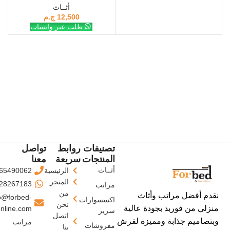
أثــاث
12,500
ج.م
طلب عبر واتساب
تصنيفات
روابط
تواصل
المنتجات
سريعة
معنا
أثــاث
الرئيسية
65490062
المتجر
28267183
مراتب
من
نقدم أفضل مراتب وأثاث
o@forbed-
اكسسوارات
نحن
منزلي من فوربد بجودة عالية
nline.com
سرير
اتصل
وبتصاميم جذابة ومميزة لفرش
مراتب
مفروشات
بنا