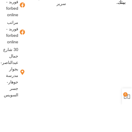
فوربد -
بيتك.
سرير
forbed
online
مراتب
فوربد -
forbed
online
30 شارع
جمال
عبدالناصر-
بجوار
مدرسة
جوهار-
جسر
السويس
0
حقوق النشر محفوظة © تصميم وتطوير
شركة إنجاز ميديا