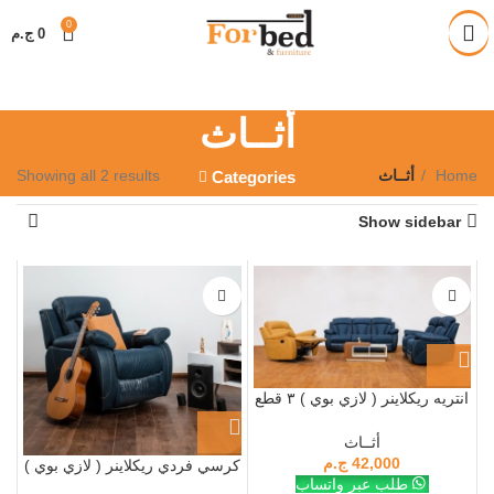
خصم 28% على جميع المنتجات
0
0
ج.م
أثــاث
Home
أثــاث
Showing all 2 results
Categories
Show sidebar
انتريه ريكلاينر ( لازي بوي ) ٣ قطع
recliner lazy boy m3
أثــاث
42,000
ج.م
كرسي فردي ريكلاينر ( لازي بوي )
طلب عبر واتساب
recliner lazy boy m3