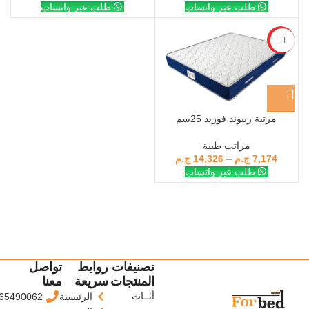
طلب عبر واتساب
طلب عبر واتساب
-28%
مرتبة ريبوند فوربد 25سم
مراتب طبية
7,174
ج.م
–
14,326
ج.م
طلب عبر واتساب
تصنيفات
روابط
تواصل
المنتجات
سريعة
معنا
أثــاث
الرئيسية
65490062