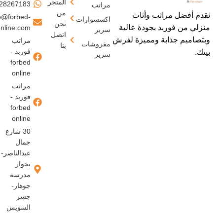
المتجر
28267183
مراتب
من
نقدم أفضل مراتب وأثاث
o@forbed-
اكسسوارات
نحن
منزلي من فوربد بجودة عالية
nline.com
سرير
اتصل
وبتصاميم جذابة ومميزة لفرش
مراتب
مفروشات
بنا
فوربد -
بيتك.
سرير
forbed
online
مراتب
فوربد -
forbed
online
30 شارع
جمال
عبدالناصر-
بجوار
مدرسة
جوهار-
جسر
السويس