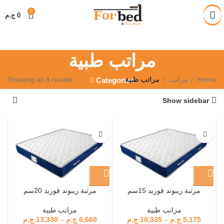
خصم 28% على جميع المنتجات
0
0
ج.م
مراتب طبية
Home
مراتب
مراتب طبية
Showing all 3 results
Categories
Show sidebar
مرتبة ريبوند فوربد 15سم
مرتبة ريبوند فوربد 20سم
مراتب طبية
مراتب طبية
5,175
ج.م
–
10,335
ج.م
6,660
ج.م
–
13,330
ج.م