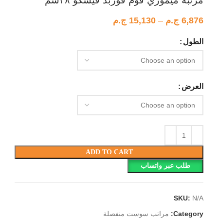
مرتبة ميموري فوم فوربد فيسكو ٢٨سم
6,876
ج.م
–
15,130
ج.م
الطول
العرض
ADD TO CART
طلب عبر واتساب
SKU:
N/A
Category:
مراتب سوست منفصلة