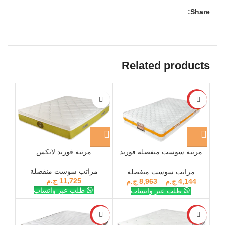
Share:
Related products
-28%
مرتبة سوست منفصلة فوربد
مرتبة فوربد لاتكس
كومباكت
مراتب سوست منفصلة
مراتب سوست منفصلة
11,725
ج.م
4,144
ج.م
–
8,963
ج.م
طلب عبر واتساب
طلب عبر واتساب
-28%
-28%