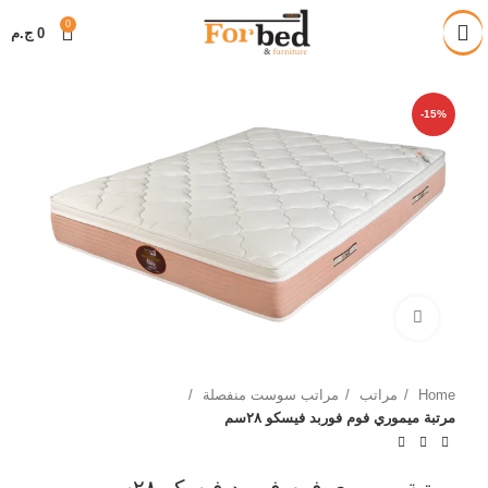
خصم 28% على جميع المنتجات
0
0
ج.م
-15%
Click to enlarge
Home
مراتب
مراتب سوست منفصلة
مرتبة ميموري فوم فوربد فيسكو ٢٨سم