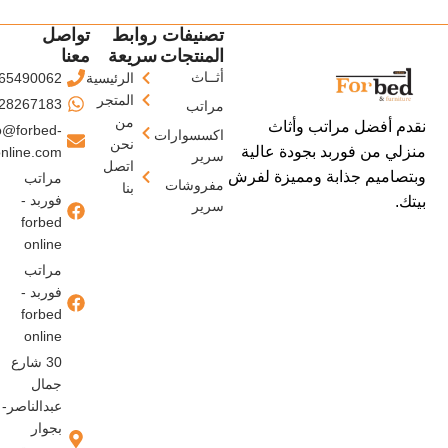
تصنيفات
روابط
تواصل
المنتجات
سريعة
معنا
أثــاث
الرئيسية
65490062
المتجر
28267183
مراتب
من
نقدم أفضل مراتب وأثاث
o@forbed-
اكسسوارات
نحن
منزلي من فوربد بجودة عالية
nline.com
سرير
اتصل
وبتصاميم جذابة ومميزة لفرش
مراتب
مفروشات
بنا
فوربد -
بيتك.
سرير
forbed
online
مراتب
فوربد -
forbed
online
30 شارع
جمال
عبدالناصر-
بجوار