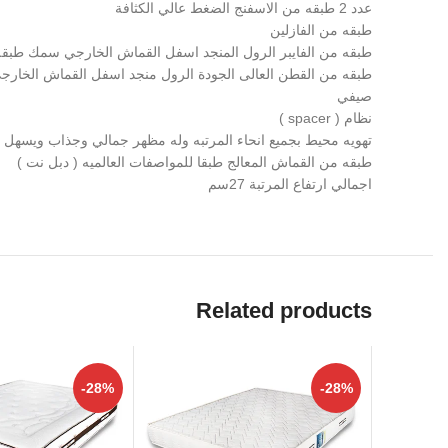
عدد 2 طبقه من الاسفنج الضغط عالي الكثافة
طبقه من الفازلين
طبقه من الفايبر الرول المنجد اسفل القماش الخارجي سمك طبقه الفايبر ( 2 سم
طبقه من القطن العالى الجودة الرول منجد اسفل القماش الخارجي سمك
صيفي
نظام ( spacer )
تهويه محيط بجميع انحاء المرتبه وله مظهر جمالي وجذاب ويسهل ع
طبقه من القماش المعالج طبقا للمواصفات العالميه ( دبل نت )
اجمالي ارتفاع المرتبة 27سم
Related products
-28%
-28%