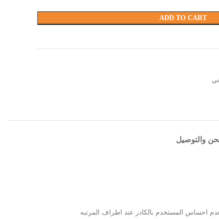
ADD TO CART
ني
حن والتوصيل