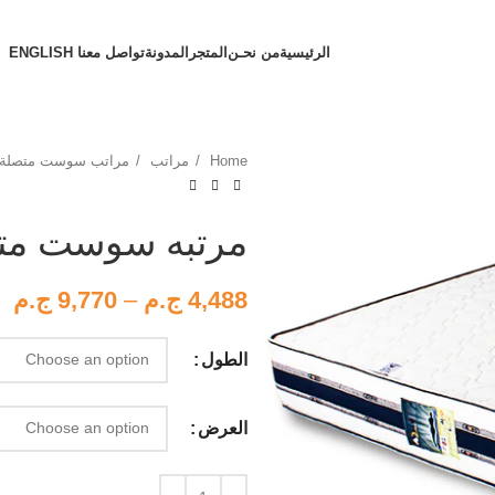
الرئيسية
من نحـن
المتجر
المدونة
تواصل معنا
ENGLISH
Home
مراتب
مراتب سوست متصلة 
مرتبه سوست متصل
4,488
ج.م
–
9,770
ج.م
الطول
العرض