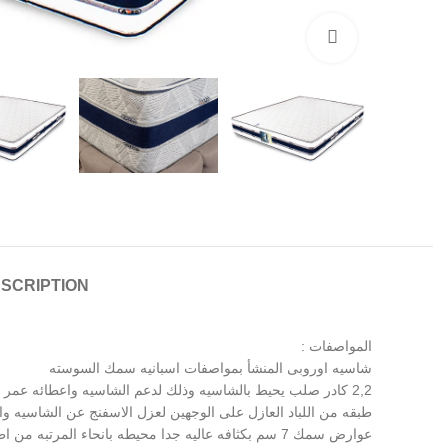
Click to enlarge
SCRIPTION
المواصفات :
شاسيه اوروبى المنشأ بمواصفات اسبانيه سمك السوسته
2,2 كادر صلب يحيط بالشاسيه وذلك لدعم الشاسيه واعطائه عمر افتراضى اطول
طبقه من اللباد العازل على الوجهين لعزل الاسفنج عن الشاسيه وا
عوارض سمك 7 سم بكثافه عاليه جدا محيطه بانحاء المرتبه من اطراف الشاسيه وذلك لاعطاء المستخدم راحه ودعم اكثر على اطراف المرتبه وعدم احساس المستخدم بالكادر عند اطراف المرتبه