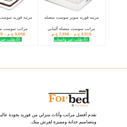
مرتبه فوربد سوبر سوست متصله
مرتبه فوربد سوست
SELECT OPTIONS
SELECT OPTIONS
الماني
سايد 30 سم
مراتب سوست متصلة ألماني
مراتب سوست متص
3,515
ج.م
–
7,696
ج.م
5,058
ج.م
–
05
طلب عبر واتساب
طلب عبر 
نقدم أفضل مراتب وأثاث منزلي من فوربد بجودة عالية
وبتصاميم جذابة ومميزة لفرش بيتك.