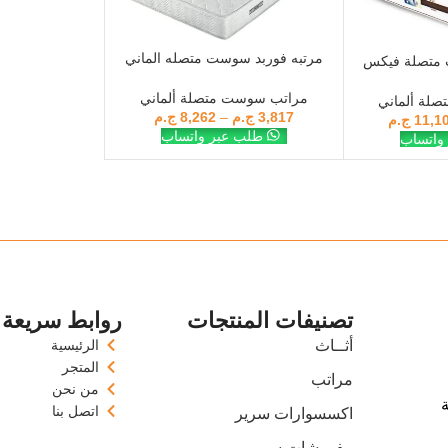
مرتبه فوربد سوست متصله الماني
SELECT OPTIONS
 متصلة فيكس
ديلوكس
مراتب سوست متصلة ألماني
لة ألماني
3,817
ج.م
–
8,262
ج.م
11,1
ج.م
طلب عبر واتساب
واتساب
تصنيفات المنتجات
روابط سريعة
أثــاث
الرئيسية
المتجر
مراتب
من نحن
اتصل بنا
اكسسوارات سرير
مفروشات سرير