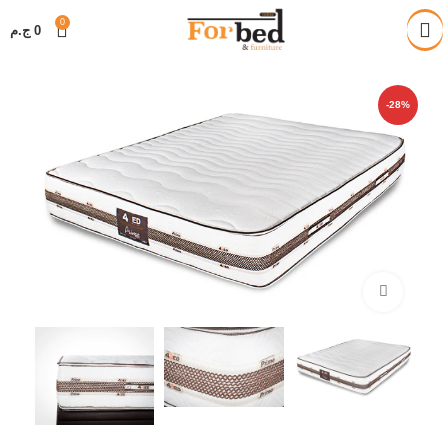
خصم 28% على جميع المنتجات
0
0
ج.م
-28%
Click to enlarge