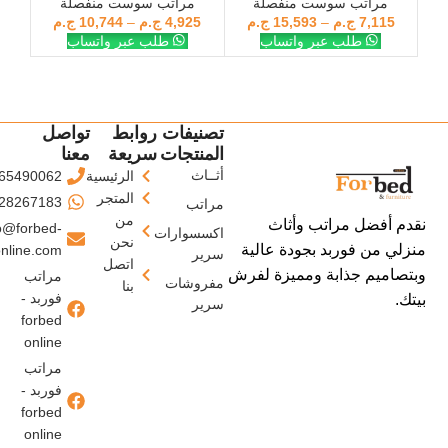
مراتب سوست منفصلة
مراتب سوست منفصلة
7,115
ج.م
–
15,593
ج.م
4,925
ج.م
–
10,744
ج.م
طلب عبر واتساب
طلب عبر واتساب
تصنيفات
روابط
تواصل
المنتجات
سريعة
معنا
أثــاث
الرئيسية
65490062
المتجر
28267183
مراتب
من
نقدم أفضل مراتب وأثاث
o@forbed-
اكسسوارات
نحن
منزلي من فوربد بجودة عالية
nline.com
سرير
اتصل
وبتصاميم جذابة ومميزة لفرش
مراتب
مفروشات
بنا
فوربد -
بيتك.
سرير
forbed
online
مراتب
فوربد -
forbed
online