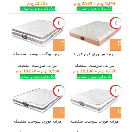
11,725
ج.م
4,144
ج.م
–
8,963
ج.م
طلب عبر واتساب
طلب عبر واتساب
-28%
-15%
مرتبة ميموري فوم فوربد
مرتبه بوكت سوست منفصله
فيسكو ٢٨سم
فوربد اليجانس
مراتب سوست منفصلة
مراتب سوست منفصلة
6,876
ج.م
–
15,130
ج.م
8,504
ج.م
–
18,670
ج.م
طلب عبر واتساب
طلب عبر واتساب
-28%
-28%
مرتبه فوربد سوست منفصله
مرتبه فوربد سوست منفصله
بونتي
كلاس